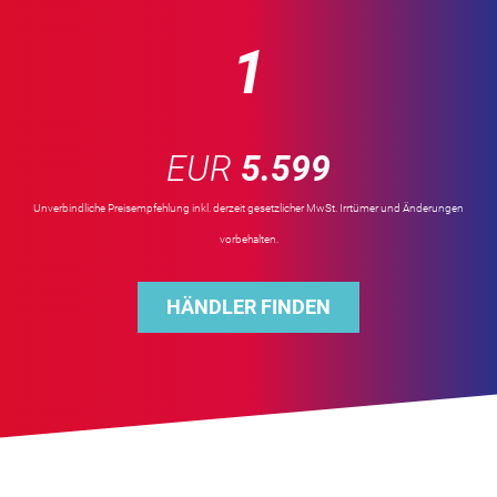
1
EUR
5.599
Unverbindliche Preisempfehlung inkl. derzeit gesetzlicher MwSt. Irrtümer und Änderungen
vorbehalten.
HÄNDLER FINDEN