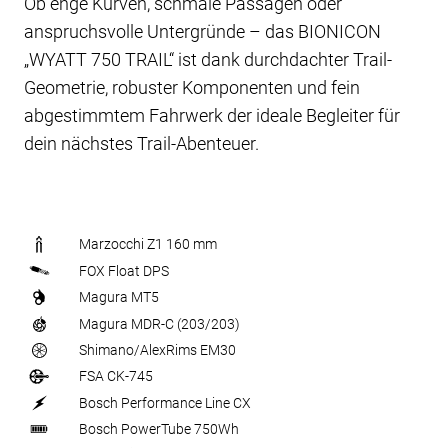
Ob enge Kurven, schmale Passagen oder
anspruchsvolle Untergründe – das BIONICON
„WYATT 750 TRAIL“ ist dank durchdachter Trail-
Geometrie, robuster Komponenten und fein
abgestimmtem Fahrwerk der ideale Begleiter für
dein nächstes Trail-Abenteuer.
Marzocchi Z1 160 mm
FOX Float DPS
Magura MT5
Magura MDR-C (203/203)
Shimano/AlexRims EM30
FSA CK-745
Bosch Performance Line CX
Bosch PowerTube 750Wh