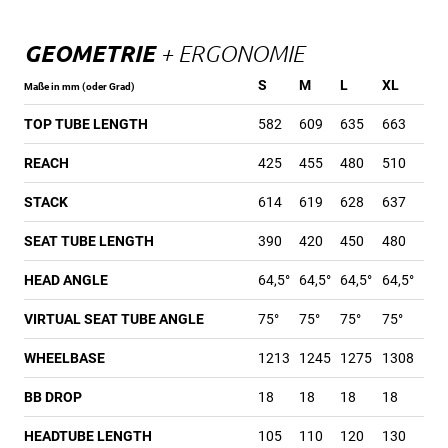
GEOMETRIE
+ ERGONOMIE
S
M
L
XL
Maße in mm (oder Grad)
TOP TUBE LENGTH
582
609
635
663
REACH
425
455
480
510
STACK
614
619
628
637
SEAT TUBE LENGTH
390
420
450
480
HEAD ANGLE
64,5°
64,5°
64,5°
64,5°
VIRTUAL SEAT TUBE ANGLE
75°
75°
75°
75°
WHEELBASE
1213
1245
1275
1308
BB DROP
18
18
18
18
HEADTUBE LENGTH
105
110
120
130